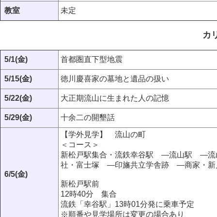
教室
未定
カ
5/1(金)
首都圏直下型地震
5/15(金)
徳川慶喜家の墓地と遺品の扱い
5/22(金)
大正期流山に生まれた人の記憶
5/29(金)
十余二の開墾話
【学外見学】 流山の町
＜コース＞
新松戸駅集合・流鉄幸谷駅 ―流山駅 ―流
社・富士塚 ―印旛共立学舎跡 ―商家・新
6/5(金)
新松戸駅前
12時40分 集合
流鉄「幸谷駅」13時01分発に乗車予定
※順番や見学場所は変更の場合あり