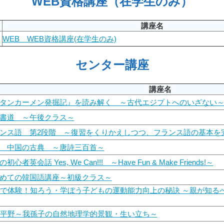
WEB資格講座（在学生のみ）
講座名
WEB WEB資格講座(在学生のみ)
センター講座
講座名
ツタンカーメン発掘記』を読み解く ～古代エジプトへのいざない
用書道 ～午後クラス～
ランス語 第2段階 ～復習をくりかえしつつ、フランス語の基本を
賞 中国の古典 ～唐詩三百首～
心者英会話 Yes, We Can!!! ～Have Fun & Make Friends!～
じめての韓国語講座～初級クラス～
子で体験！知ろう・学ぼう子どもの運動能力向上の秘訣 ～親が知る
東平野～我孫子の自然地理学的景観・生い立ち～