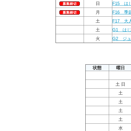
日
F15 
月
F16 
土
F17 
土
G1 は
火
G2 ジ
状態
曜日
土 日
土
土
土
土
水