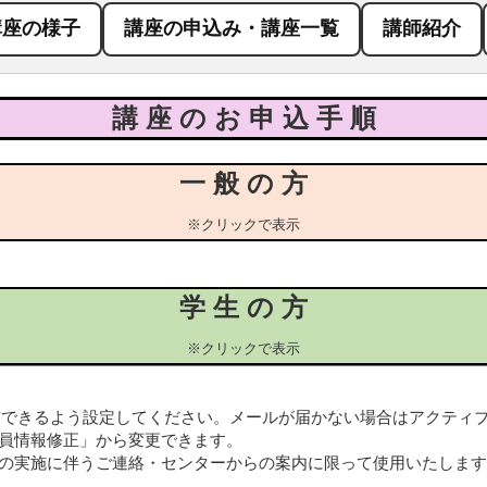
講座の様子
講座の申込み・講座一覧
講師紹介
講 座 の お 申 込 手 順
一 般 の 方
※クリックで表示
学 生 の 方
※クリックで表示
らのメールを受信できるよう設定してください。メールが届かない場合はアク
員情報修正」から変更できます。
の実施に伴うご連絡・センターからの案内に限って使用いたします