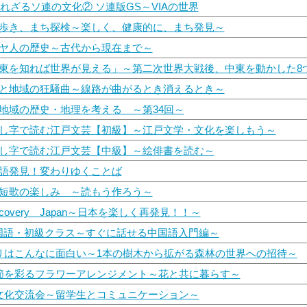
られざるソ連の文化② ソ連版GS～VIAの世界
ち歩き、まち探検～楽しく、健康的に、まち発見～
ダヤ人の歴史～古代から現在まで～
中東を知れば世界が見える」～第二次世界大戦後、中東を動かした8
道と地域の狂騒曲～線路が曲がるとき消えるとき～
葛地域の歴史・地理を考える ～第34回～
ずし字で読む江戸文芸【初級】～江戸文学・文化を楽しもう～
ずし字で読む江戸文芸【中級】～絵俳書を読む～
本語発見！変わりゆくことば
代短歌の楽しみ ～読もう作ろう～
iscovery Japan～日本を楽しく再発見！！～
中国語・初級クラス～すぐに話せる中国語入門編～
モリはこんなに面白い～1本の樹木から拡がる森林の世界への招待～
季節を彩るフラワーアレンジメント～花と共に暮らす～
異文化交流会～留学生とコミュニケーション～