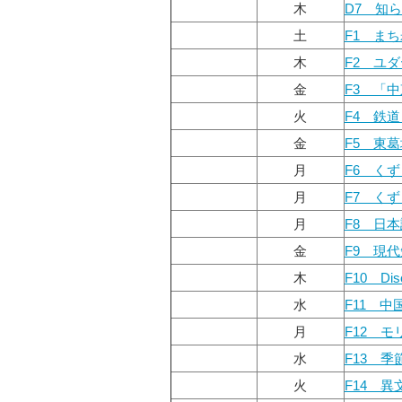
木
D7 知
土
F1 ま
木
F2 ユ
金
F3 「
火
F4 鉄
金
F5 東
月
F6 く
月
F7 く
月
F8 日
金
F9 現
木
F10 D
水
F11 
月
F12 
水
F13 
火
F14 