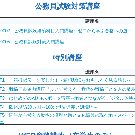
公務員試験対策講座
講座名
0002 公務員試験経済科目入門講座～ゼロから学ぶ合格への道～
0005 公務員試験対策入門講座
特別講座
講座名
T1 「箱根駅伝」を楽しむ！～箱根駅伝をおもしろく見る話し～
T2 我孫子市協力講座『歩いて考える「近代の我孫子と文人の散
T3 はじめてのAIとeスポーツ講座～地域とつながるデジタル体験
T4 欧州歴訪30ヵ国～100の世界遺産と辺境地～
T5 闘牛から考える動物の権利問題と文化振興の現在地～スペイ
～