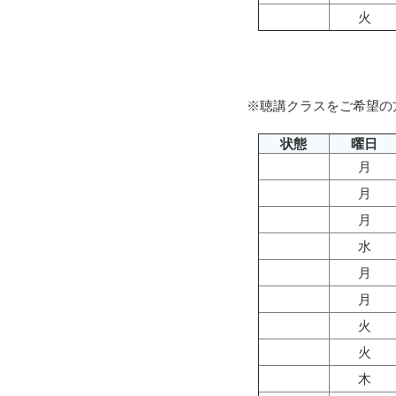
火
※聴講クラスをご希望の方は、
状態
曜日
月
月
月
水
月
月
火
火
木