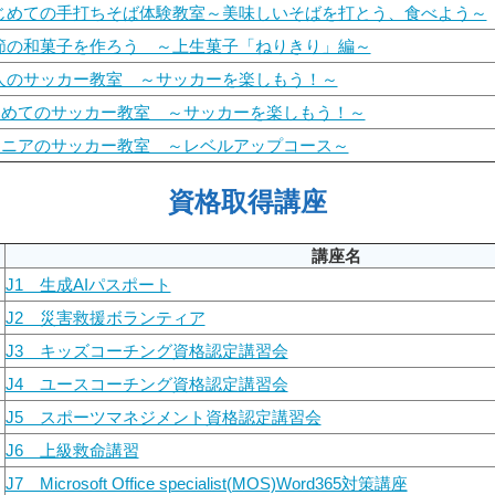
はじめての手打ちそば体験教室～美味しいそばを打とう、食べよう～
季節の和菓子を作ろう ～上生菓子「ねりきり」編～
大人のサッカー教室 ～サッカーを楽しもう！～
じめてのサッカー教室 ～サッカーを楽しもう！～
ュニアのサッカー教室 ～レベルアップコース～
資格取得講座
講座名
J1 生成AIパスポート
J2 災害救援ボランティア
J3 キッズコーチング資格認定講習会
J4 ユースコーチング資格認定講習会
J5 スポーツマネジメント資格認定講習会
J6 上級救命講習
J7 Microsoft Office specialist(MOS)Word365対策講座