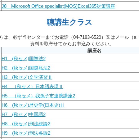
J8 Microsoft Office specialist(MOS)Excel365対策講座
聴講生クラス
必ず当センターまでお電話（04-7183-6529）又はメール（aｰcenter
資料を取寄せてからお申込みください。
講座名
H1 (秋セメ)国際法2
H2 (秋セメ)国際私法2
H3 (秋セメ)文学演習Ⅱ
H4 （秋セメ）日本語表現Ⅱ
H5 （秋セメ）我孫子市連携講座2
H6 (秋セメ)歴史学(日本史)Ⅱ
H7 (秋セメ)中国語2
H8 (秋セメ)刑法総論2
H9 (秋セメ)刑法各論2