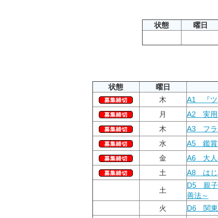
状態
曜日
状態
曜日
木
A1 『
月
A2 実
木
A3 フ
水
A5 鑑
金
A6 大人の初
土
A8 は
D5 親
土
善法～
火
D6 関