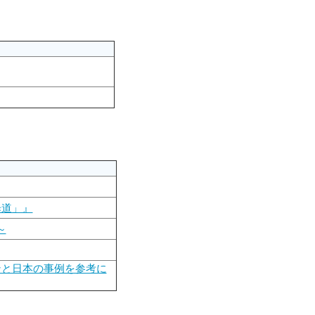
歩道」』
～
ンと日本の事例を参考に