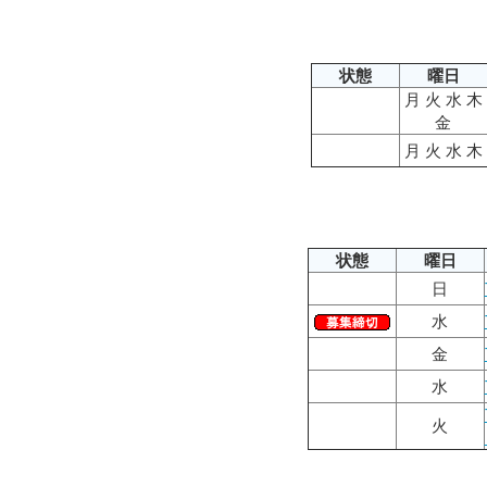
状態
曜日
月 火 水 木
金
月 火 水 木
状態
曜日
日
水
金
水
火